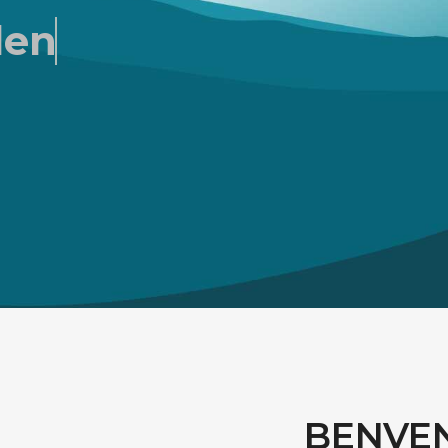
dente
BENVE