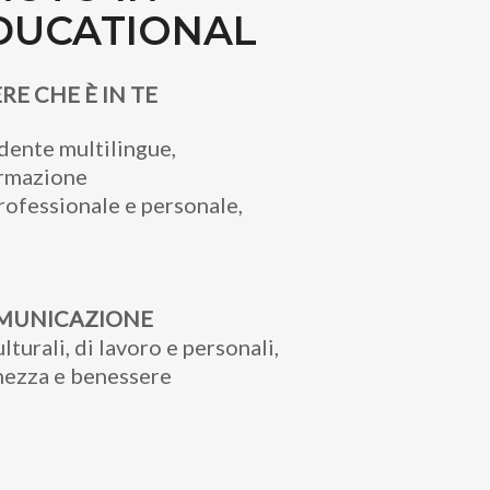
DUCATIONAL
RE CHE È IN TE
dente multilingue,
ormazione
professionale e personale,
MUNICAZIONE
lturali, di lavoro e personali,
chezza e benessere