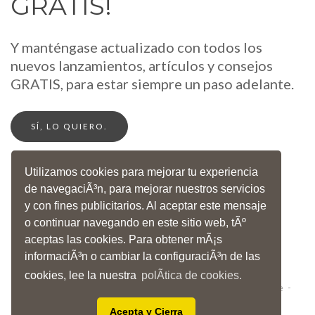
GRATIS!
Y manténgase actualizado con todos los
nuevos lanzamientos, artículos y consejos
GRATIS, para estar siempre un paso adelante.
SÍ, LO QUIERO.
Utilizamos cookies para mejorar tu experiencia
de navegaciÃ³n, para mejorar nuestros servicios
y con fines publicitarios. Al aceptar este mensaje
o continuar navegando en este sitio web, tÃº
IDIOMAS
ENGLISH
ESPAÑOL
ITALIANO
aceptas las cookies. Para obtener mÃ¡s
©1998
- 2026
informaciÃ³n o cambiar la configuraciÃ³n de las
AIDA EDUCATIONAL All Rights Reserved
cookies, lee la nuestra
polÃ­tica de cookies.
Legal
-
Privacy Policy
-
Terms of Use and Service
-
Cookie Policy
-
Disclaimers
Acepta y Cierra