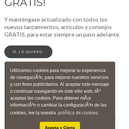
GRATIS!
Y manténgase actualizado con todos los
nuevos lanzamientos, artículos y consejos
GRATIS, para estar siempre un paso adelante.
SÍ, LO QUIERO.
Utilizamos cookies para mejorar tu experiencia
de navegaciÃ³n, para mejorar nuestros servicios
y con fines publicitarios. Al aceptar este mensaje
o continuar navegando en este sitio web, tÃº
IDIOMAS
ENGLISH
ESPAÑOL
ITALIANO
aceptas las cookies. Para obtener mÃ¡s
©1998
- 2026
informaciÃ³n o cambiar la configuraciÃ³n de las
AIDA EDUCATIONAL All Rights Reserved
cookies, lee la nuestra
polÃ­tica de cookies.
Legal
-
Privacy Policy
-
Terms of Use and Service
-
Cookie Policy
-
Disclaimers
Acepta y Cierra