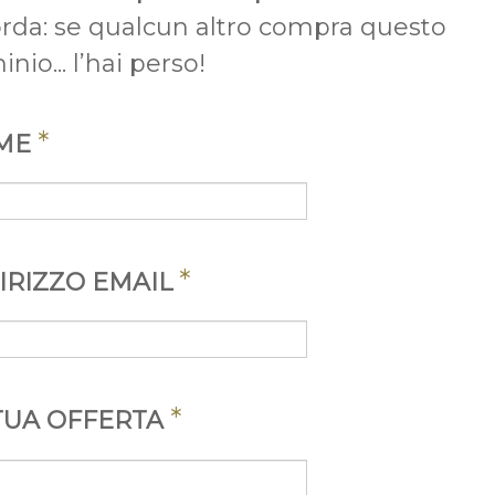
orda: se qualcun altro compra questo
nio... l’hai perso!
*
ME
*
IRIZZO EMAIL
*
TUA OFFERTA