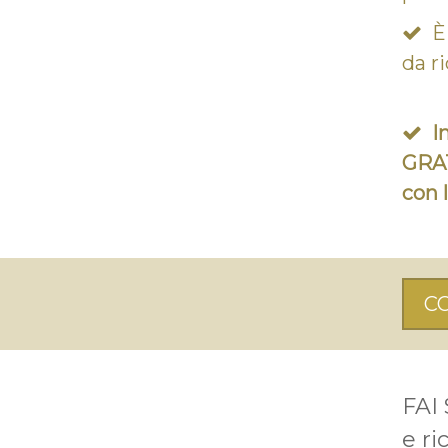
È
da r
I
GRA
con 
C
FAI
e ri