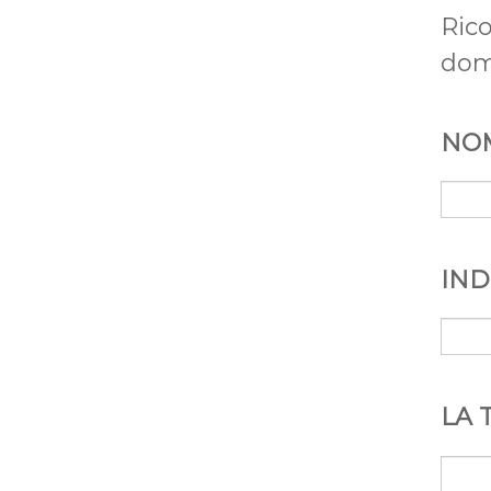
Ric
domi
NO
IND
LA 