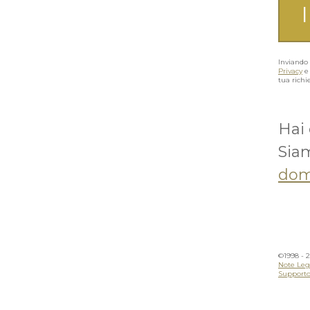
Inviando 
Privacy
tua richi
Hai
Siam
dom
©1998
- 
Note Leg
Support