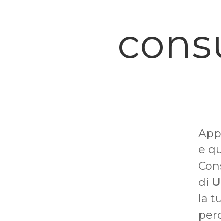
consu
Appr
e q
Cons
di
U
la 
per