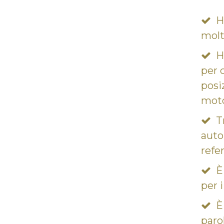
H
molt
H
per c
posi
moto
T
auto
refe
È
per i
È
parol