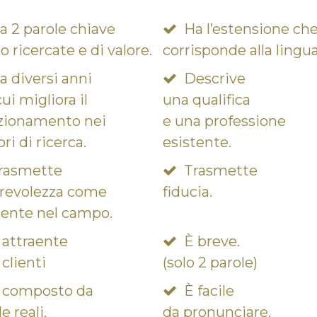
a 2 parole chiave
Ha l’estensione ch
o ricercate e di valore.
corrisponde alla lingua
a diversi anni
Descrive
ui migliora il
una qualifica
zionamento nei
e una professione
ri di ricerca.
esistente.
rasmette
Trasmette
revolezza come
fiducia.
rente nel campo.
 attraente
È breve.
 clienti
(solo 2 parole)
 composto da
È facile
e reali.
da pronunciare.