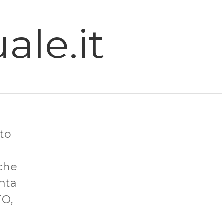
ale.it
ato
iche
nta
TO,