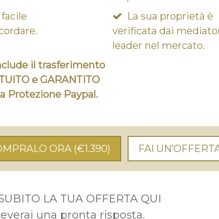
 facile
La sua proprietà è
icordare.
verificata dai mediato
leader nel mercato.
nclude il trasferimento
TUITO e GARANTITO
la Protezione Paypal.
OMPRALO ORA
(€1.390)
FAI UN’OFFERT
 SUBITO LA TUA OFFERTA QUI
ceverai una pronta risposta.