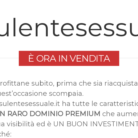
lentesessu
È ORA IN VENDITA
ofittane subito, prima che sia riacquist
uest’occasione scompaia.
ulentesessuale.it ha tutte le caratterist
N RARO DOMINIO PREMIUM
che aume
tua visibilità ed è UN BUON INVESTIMEN
ché: