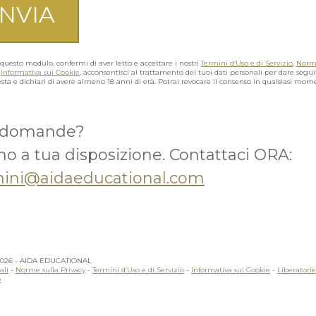
questo modulo, confermi di aver letto e accettare i nostri
Termini d’Uso e di Servizio
,
Norme
e
Informativa sui Cookie
, acconsentisci al trattamento dei tuoi dati personali per dare segui
esta e dichiari di avere almeno 18 anni di età. Potrai revocare il consenso in qualsiasi mom
 domande?
o a tua disposizione. Contattaci ORA:
ini@aidaeducational.com
2026 - AIDA EDUCATIONAL
ali
-
Norme sulla Privacy
-
Termini d’Uso e di Servizio
-
Informativa sui Cookie
-
Liberatorie
o